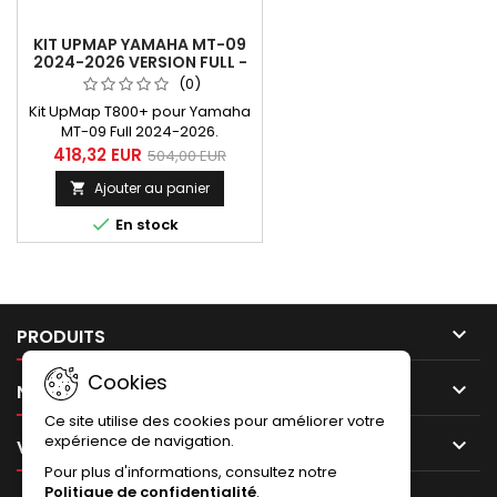
KIT UPMAP YAMAHA MT-09
2024-2026 VERSION FULL -
OPTIMISATION ECU
(0)
Kit UpMap T800+ pour Yamaha
MT-09 Full 2024-2026.
Reprogrammation ECU
418,32 EUR
504,00 EUR
performance, optimisation
Ajouter au panier

injection/allumage et
adaptation aux lignes

En stock
complètes vertsion
homologuée ou racing.

PRODUITS
Cookies

NOTRE SOCIÉTÉ
Ce site utilise des cookies pour améliorer votre
expérience de navigation.

VOTRE COMPTE
Pour plus d'informations, consultez notre
Politique de confidentialité
.