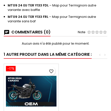
MT09 24 EU TER Y133 FDL
– Map pour Termignoni autre
variante avec baffle
MT09 24 EU TER Y133 FRL
– Map pour Termignoni autre
variante sans baf
COMMENTAIRES (0)
Note
Aucun avis n'a été publié pour le moment.
1 AUTRE PRODUIT DANS LA MÊME CATÉGORIE :
<
>
-17%
favorite_border