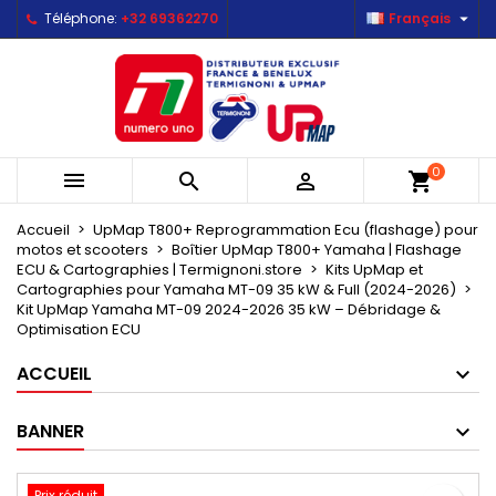

Téléphone:
+32 69362270
Français
×
×
×
Mes listes d'envies
Créer une liste d'envies
Connexion
Créer une nouvelle liste
add_circle_outline
Vous devez être connecté pour ajouter des produits
Nom de la liste d'envies
à votre liste d'envies.
0



shopping_cart
Annuler
Connexion
Annuler
Créer une liste d'envies
Accueil
UpMap T800+ Reprogrammation Ecu (flashage) pour
motos et scooters
Boîtier UpMap T800+ Yamaha | Flashage
ECU & Cartographies | Termignoni.store
Kits UpMap et
Cartographies pour Yamaha MT-09 35 kW & Full (2024-2026)
Kit UpMap Yamaha MT-09 2024-2026 35 kW – Débridage &
Optimisation ECU
ACCUEIL
BANNER
Prix réduit