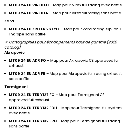
MT09 24 EU VIREX FD
– Map pour Virex full racing avec baffle
MT09 24 EU VIREX FR
– Map pour Virex full racing sans baffle
Zard
MT09 24 EU ZRD FR 2STYLE
– Map pour Zard racing slip-on +
link pipe sans baffle
📌
Cartographies pour échappements haut de gamme (2026
catalog)
Akrapovic
MT09 24 EU AKR FO
– Map pour Akrapovic CE approved full
exhaust
MT09 24 EU AKR FR
– Map pour Akrapovic full racing exhaust
sans baffle
Termignoni
MT09 24 EU TER Y127 FO
– Map pour Termignoni CE
approved full exhaust
MT09 24 EU TER Y132 FDH
– Map pour Termignoni full system
avec baffle
MT09 24 EU TER Y132 FRH
– Map pour Termignoni full racing
sans baffle