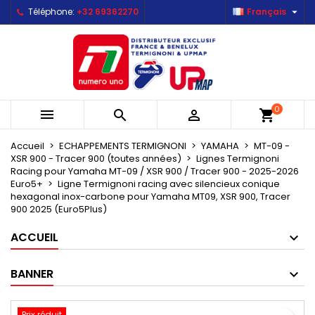

Téléphone:
+32 69362270
Français
×
×
×
Mes listes d'envies
Créer une liste d'envies
Connexion
Créer une nouvelle liste
add_circle_outline
Vous devez être connecté pour ajouter des produits
Nom de la liste d'envies
à votre liste d'envies.
0



shopping_cart
Annuler
Connexion
Annuler
Créer une liste d'envies
Accueil
ECHAPPEMENTS TERMIGNONI
YAMAHA
MT-09 -
XSR 900 - Tracer 900 (toutes années)
Lignes Termignoni
Racing pour Yamaha MT-09 / XSR 900 / Tracer 900 - 2025-2026
Euro5+
Ligne Termignoni racing avec silencieux conique
hexagonal inox-carbone pour Yamaha MT09, XSR 900, Tracer
900 2025 (Euro5Plus)
ACCUEIL
BANNER
Prix réduit