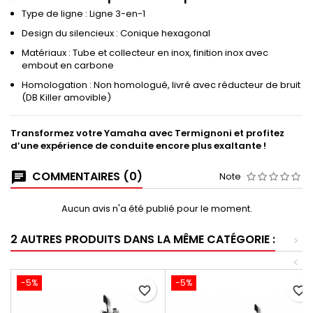
Type de ligne : Ligne 3-en-1
Design du silencieux : Conique hexagonal
Matériaux : Tube et collecteur en inox, finition inox avec
embout en carbone
Homologation : Non homologué, livré avec réducteur de bruit
(DB Killer amovible)
Transformez votre Yamaha avec Termignoni et profitez
d’une expérience de conduite encore plus exaltante !
COMMENTAIRES (0)
Note
Aucun avis n'a été publié pour le moment.
2 AUTRES PRODUITS DANS LA MÊME CATÉGORIE :
>
<
-5%
-5%
favorite_border
favorite_border