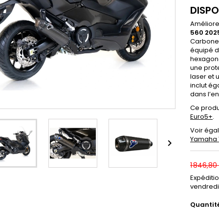
DISPO
Améliore
560 202
Carbone
équipé d'
hexagona
une prot
laser et 
inclut ég
dans l’en
Ce produ
Euro5+
.
Voir éga
Yamaha

1 846,80
Expéditi
vendredi
Quantit