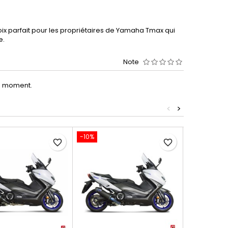
oix parfait pour les propriétaires de Yamaha Tmax qui
e.
Note
le moment.
<
>
-10%
-19%
favorite_border
favorite_border