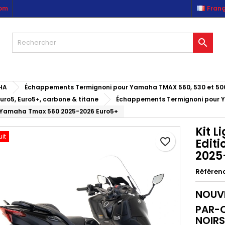
com
Franç
es listes d'envies
réer une liste d'envies
onnexion

Créer une nouvelle liste
us devez être connecté pour ajouter des produits à votre liste
m de la liste d'envies
nvies.
HA
Échappements Termignoni pour Yamaha TMAX 560, 530 et 50
Annuler
Connexio
ro5, Euro5+, carbone & titane
Échappements Termignoni pour 
Annuler
Créer une liste d'envie
ne Yamaha Tmax 560 2025-2026 Euro5+
Kit L
uit
favorite_border
Edit
2025
Référen
NOUVE
PAR-C
NOIRS