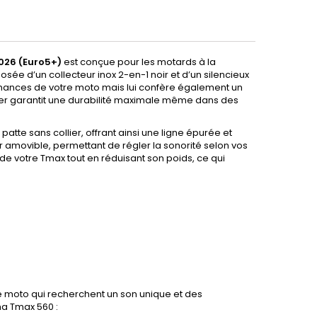
26 (Euro5+)
est conçue pour les motards à la
 d’un collecteur inox 2-en-1 noir et d’un silencieux
rmances de votre moto mais lui confère également un
laser garantit une durabilité maximale même dans des
atte sans collier, offrant ainsi une ligne épurée et
er amovible, permettant de régler la sonorité selon vos
 votre Tmax tout en réduisant son poids, ce qui
moto qui recherchent un son unique et des
a Tmax 560 :