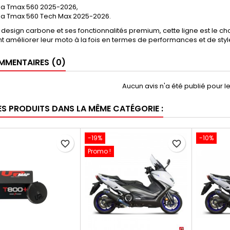
a Tmax 560 2025-2026,
 Tmax 560 Tech Max 2025-2026.
design carbone et ses fonctionnalités premium, cette ligne est le ch
t améliorer leur moto à la fois en termes de performances et de styl
MENTAIRES (0)
Aucun avis n'a été publié pour 
ES PRODUITS DANS LA MÊME CATÉGORIE :
-19%
-10%
favorite_border
favorite_border
Promo !