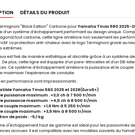
PTION
DÉTAILS DU PRODUIT
Termignoni "Black Edition" Carbone pour
Yamaha Tmax 560 2025-20
e d’un système d’échappement performant au design unique. Composée
xagonal tout carbone, cette ligne améliore non seulement les perfo
tinctif. La protection anti-chaleur avec le logo Termignoni gravé au 
ns extrêmes.
ieux est fixé de manière esthétique et discrète grâce à un système de p
De plus, cette ligne est équipée d’un pare-étincelles et d’un DB-kill
ces. Ce système d’échappement améliore la puissance et le couple de
e maximiser l’expérience de conduite.
s en performance sont impressionnants :
tible Yamaha Tmax 560 2025 et 2026(Euro5+)
e puissance maximum : +3,0 ch à 7 500 tr/min
e puissance maximum : +4,5 ch à 8 500 tr/min
e couple maximum : +1,9 Nm à 5 250 tr/min
e couple maximum : +3,5 Nm à 8 500 tr/min
ion de poids : -5,1 kg
me d'échappement haut de gamme est idéal pour les passionnés de 
nces accrues. Il est compatible avec les modèles suivants du Yamah