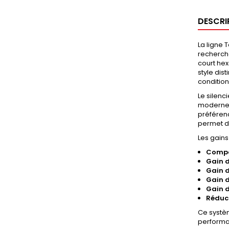
DESCRI
La ligne 
recherch
court he
style dis
conditio
Le silenc
moderne. 
préféren
permet d
Les gain
Compa
Gain d
Gain d
Gain d
Gain d
Réduct
Ce systè
performa