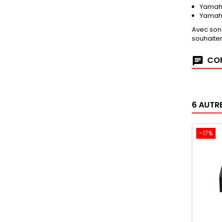
Yamah
Yamaha
Avec son 
souhaiten
COM
6 AUTR
-17%