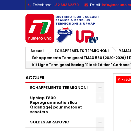
Téléphone:
+32 69362270
Email:
info@no-uno.
M
C
C
add_circle_outline
Vo
No
d'e
Accueil
ECHAPPEMENTS TERMIGNONI
YAMA
Échappements Termignoni TMAX 560 (2020-2026) | Eu
Kit Ligne Termignoni Racing "Black Edition" Carbo
ACCUEIL
Prix réd
ECHAPPEMENTS TERMIGNONI
UpMap T800+
Reprogrammation Ecu
(flashage) pour motos et
scooters
SOLDES AKRAPOVIC