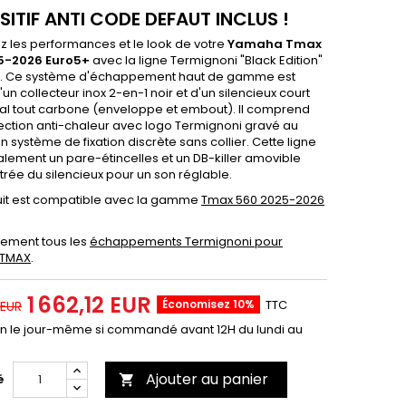
SITIF ANTI CODE DEFAUT INCLUS !
z les performances et le look de votre
Yamaha Tmax
5-2026 Euro5+
avec la ligne Termignoni "Black Edition"
. Ce système d'échappement haut de gamme est
un collecteur inox 2-en-1 noir et d'un silencieux court
l tout carbone (enveloppe et embout). Il comprend
ection anti-chaleur avec logo Termignoni gravé au
un système de fixation discrète sans collier. Cette ligne
alement un pare-étincelles et un DB-killer amovible
trée du silencieux pour un son réglable.
it est compatible avec la gamme
Tmax 560 2025-2026
lement tous les
échappements Termignoni pour
 TMAX
.
1 662,12 EUR
Économisez 10%
TTC
 EUR
on le jour-même si commandé avant 12H du lundi au
Ajouter au panier
é
