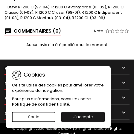
- BMW R 1200 C (97-04), R 1200 C Avantgarde (01-02), R 1200 C
Classic (01-03), R 1200 C Cruser (98-01), R 1200 C Indipendent
(01-03), R 1200 C Montauk (03-04), R 1200 CL (03-06)
COMMENTAIRES (0)
Note
Aucun avis n'a été publié pour le moment.

PRODUITS
Cookies

NOTRE SOCIÉTÉ
Ce site utilise des cookies pour améliorer votre
expérience de navigation.

VOTRE COMPTE
Pour plus d'informations, consultez notre
Politique de confidentialité
.

CONTACT
Sortie
J'accepte
© Copyright 2026 NUMERO UNO - Termignoni.store. All Rights
Reserved.