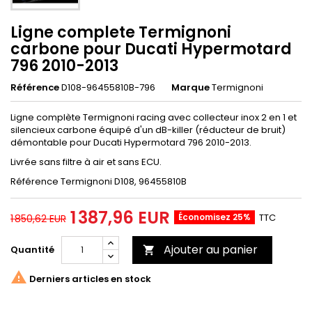
Ligne complete Termignoni
carbone pour Ducati Hypermotard
796 2010-2013
Référence
D108-96455810B-796
Marque
Termignoni
Ligne complète Termignoni racing avec collecteur inox 2 en 1 et
silencieux carbone équipé d'un dB-killer (réducteur de bruit)
démontable pour Ducati Hypermotard 796 2010-2013.
Livrée sans filtre à air et sans ECU.
Référence Termignoni D108, 96455810B
1 387,96 EUR
Économisez 25%
TTC
1 850,62 EUR
Ajouter au panier
Quantité


Derniers articles en stock