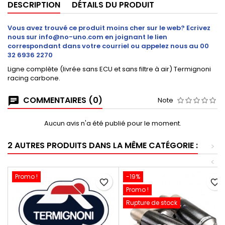
DESCRIPTION
DÉTAILS DU PRODUIT
Vous avez trouvé ce produit moins cher sur le web? Ecrivez
nous sur info@no-uno.com en joignant le lien
correspondant dans votre courriel ou appelez nous au 00
32 6936 2270
Ligne complète (livrée sans ECU et sans filtre à air) Termignoni
racing carbone.
COMMENTAIRES (0)
Note
Aucun avis n'a été publié pour le moment.
2 AUTRES PRODUITS DANS LA MÊME CATÉGORIE :
>
<
Promo !
-19%
favorite_border
favorite_border
Promo !
Rupture de stock