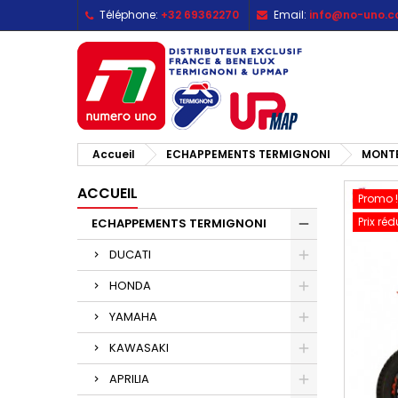
Téléphone:
+32 69362270
Email:
info@no-uno.
M
C
C
add_circle_outline
Vo
No
d'e
Accueil
ECHAPPEMENTS TERMIGNONI
MONT
ACCUEIL
Promo !
Prix réd
ECHAPPEMENTS TERMIGNONI
DUCATI
HONDA
YAMAHA
KAWASAKI
APRILIA