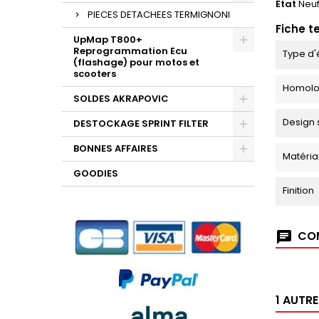
État
Neu
PIECES DETACHEES TERMIGNONI
Fiche t
UpMap T800+
Reprogrammation Ecu
Type d'
(flashage) pour motos et
scooters
Homolo
SOLDES AKRAPOVIC
Design 
DESTOCKAGE SPRINT FILTER
BONNES AFFAIRES
Matéria
GOODIES
Finition
COM
1 AUTR