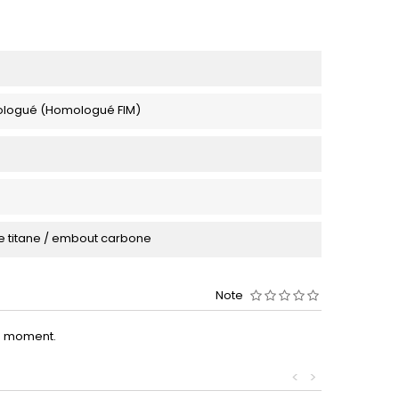
logué (Homologué FIM)
 titane / embout carbone
Note
le moment.
<
>