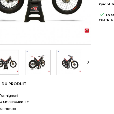
Quantit

En s
12H du l

S DU PRODUIT
Termignoni
ce
MO0809400TTC
6 Produits