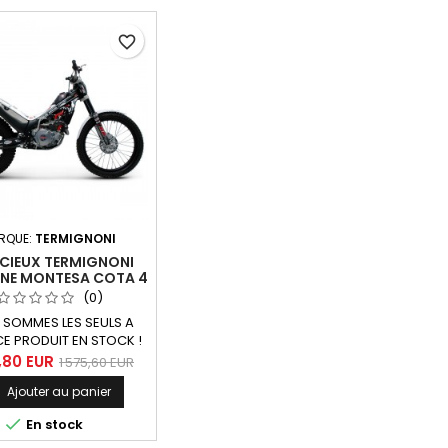
favorite_border
RQUE:
TERMIGNONI
NCIEUX TERMIGNONI
NE MONTESA COTA 4
RT
(0)
SOMMES LES SEULS A
CE PRODUIT EN STOCK !
encieux Termignoni
3,80 EUR
1 575,60 EUR
tubulure et structure
Ajouter au panier
 et enveloppe carbone
 Montesa Cota 4 RT.

En stock