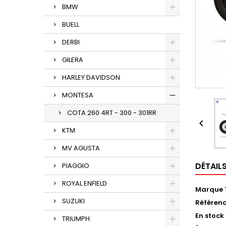
BMW
BUELL
DERBI
GILERA
HARLEY DAVIDSON
MONTESA
COTA 260 4RT - 300 - 301RR

KTM
MV AGUSTA
DÉTAIL
PIAGGIO
ROYAL ENFIELD
Marque
SUZUKI
Référen
En stock
TRIUMPH