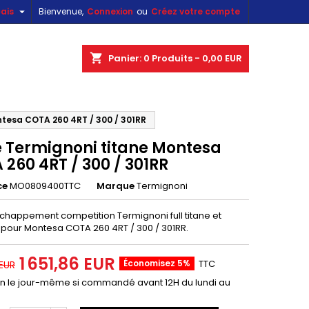

ais
Bienvenue,
Connexion
ou
Créez votre compte
×
×
×
shopping_cart
Panier:
0
Produits - 0,00 EUR
ntesa COTA 260 4RT / 300 / 301RR
n
e Termignoni titane Montesa
s
260 4RT / 300 / 301RR
ce
MO0809400TTC
Marque
Termignoni
échappement competition Termignoni full titane et
pour Montesa COTA 260 4RT / 300 / 301RR.
1 651,86 EUR
Économisez 5%
TTC
 EUR
on le jour-même si commandé avant 12H du lundi au