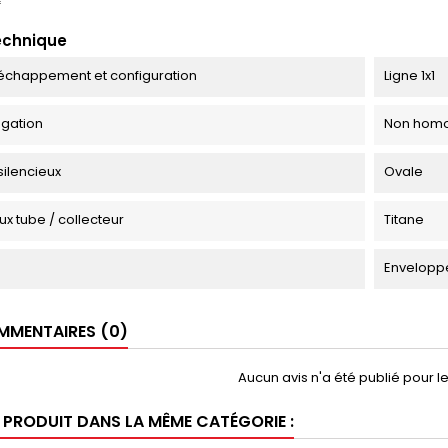
f
echnique
échappement et configuration
Ligne 1x1
gation
Non homo
silencieux
Ovale
ux tube / collecteur
Titane
Enveloppe
MENTAIRES (0)
Aucun avis n'a été publié pour 
E PRODUIT DANS LA MÊME CATÉGORIE :