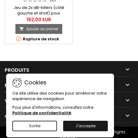
(DUCATI 848, 1098, 1198)
Jeu de 2x dB-killers (côté
gauche et droit) pour
silencieux Termignoni carbone
192,00 EUR
racing D113 destinés aux Ducati
Ajouter au panier

848, 848 Evo, 1098, 1198.

Rupture de stock

PRODUITS
Cookies

NOTRE SOCIÉTÉ
Ce site utilise des cookies pour améliorer votre
expérience de navigation.

VOTRE COMPTE
Pour plus d'informations, consultez notre
Politique de confidentialité
.

CONTACT
Sortie
J'accepte
© Copyright 2026 NUMERO UNO - Termignoni.store. All Rights
Reserved.