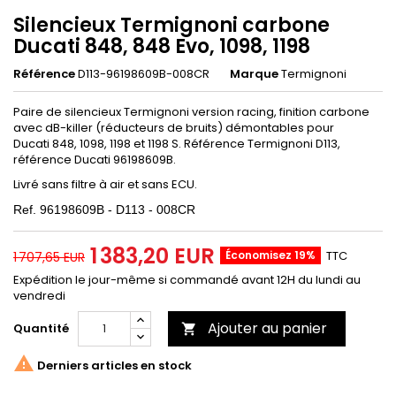
Silencieux Termignoni carbone
Ducati 848, 848 Evo, 1098, 1198
Référence
D113-96198609B-008CR
Marque
Termignoni
Paire de silencieux Termignoni version racing, finition carbone
avec dB-killer (réducteurs de bruits) démontables pour
Ducati 848, 1098, 1198 et 1198 S.
Référence Termignoni D113,
référence Ducati 96198609B.
Livré sans filtre à air et sans ECU.
Ref. 96198609B - D113 - 008CR
1 383,20 EUR
Économisez 19%
TTC
1 707,65 EUR
Expédition le jour-même si commandé avant 12H du lundi au
vendredi
Ajouter au panier
Quantité


Derniers articles en stock