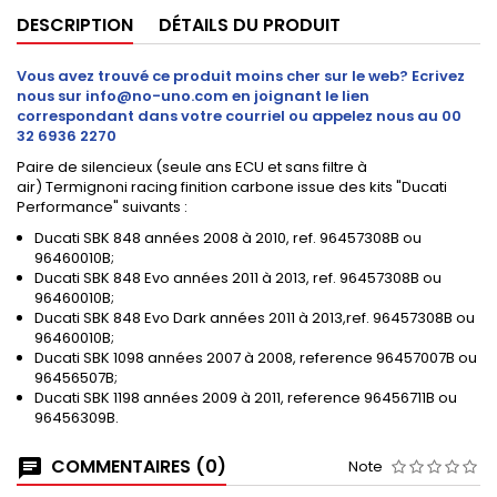
DESCRIPTION
DÉTAILS DU PRODUIT
Vous avez trouvé ce produit moins cher sur le web? Ecrivez
nous sur info@no-uno.com en joignant le lien
correspondant dans votre courriel ou appelez nous au 00
32 6936 2270
Paire de silencieux (seule ans ECU et sans filtre à
air) Termignoni racing finition carbone issue des kits "Ducati
Performance" suivants :
Ducati SBK 848 années 2008 à 2010, ref. 96457308B ou
96460010B;
Ducati SBK 848 Evo années 2011 à 2013, ref. 96457308B ou
96460010B;
Ducati SBK 848 Evo Dark années 2011 à 2013,ref. 96457308B ou
96460010B;
Ducati SBK 1098 années 2007 à 2008, reference 96457007B ou
96456507B;
Ducati SBK 1198 années 2009 à 2011, reference 96456711B ou
96456309B.
COMMENTAIRES (0)
Note