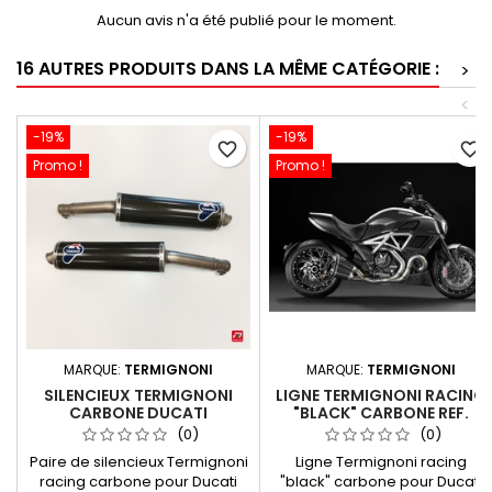
Aucun avis n'a été publié pour le moment.
16 AUTRES PRODUITS DANS LA MÊME CATÉGORIE :
>
<
-19%
-19%
favorite_border
favorite_border
Promo !
Promo !
MARQUE:
TERMIGNONI
MARQUE:
TERMIGNONI
SILENCIEUX TERMIGNONI
LIGNE TERMIGNONI RACING
CARBONE DUCATI
"BLACK" CARBONE REF.
SUPERSPORT SS 620 750
96480641B DUCATI DIAVEL
(0)
(0)
800 900 1000 I.E.
1200 2011-2018
Paire de silencieux Termignoni
Ligne Termignoni racing
racing carbone pour Ducati
"black" carbone pour Ducati