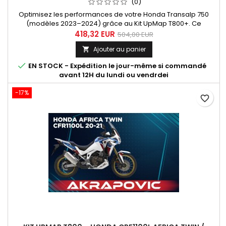
(0)
Optimisez les performances de votre Honda Transalp 750
(modèles 2023–2024) grâce au Kit UpMap T800+. Ce
système complet comprend le boîtier T800+ et le câble de
418,32 EUR
504,00 EUR
connexion à la prise diagnostic de votre Honda, vous
Ajouter au panier

permettant de reprogrammer l'ECU de votre moto en toute
autonomie via l'application mobile UpMap. Profitez d'une

EN STOCK - Expédition le jour-même si commandé
cartographie gratuite au choix...
avant 12H du lundi ou vendrdei
-17%
favorite_border