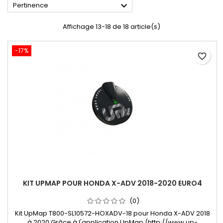

Pertinence
Affichage 13-18 de 18 article(s)
-17%
favorite_border
KIT UPMAP POUR HONDA X-ADV 2018-2020 EURO4
(0)
Kit UpMap T800-SL10572-HOXADV-18 pour Honda X-ADV 2018
à 2020.Grâce à l'application UpMap (http://www.up-