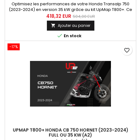
Optimisez les performances de votre Honda Transalp 750
(2023-2024) en version 35 kW grâce au kit UpMap T800+. Ce
dispositif vous permet de reprogrammer facilement l'ECU de
418,32 EUR
504,00 EUR
votre moto via l'application UpMap, offrant des cartographies
Ajouter au panier

adaptées à votre configuration. Améliorez la réponse
moteur, le couple et la puissance.

En stock
-17%
favorite_border
UPMAP T800+ HONDA CB 750 HORNET (2023-2024)
FULL OU 35 KW (A2)