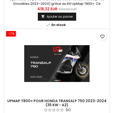
(modèles 2023–2024) grâce au Kit UpMap T800+. Ce
système complet comprend le boîtier T800+ et le câble de
418,32 EUR
504,00 EUR
diagnostic Honda, vous permettant de reprogrammer l'ECU
Ajouter au panier

de votre moto en toute autonomie via l'application mobile
UpMap. Profitez d'une cartographie gratuite au choix parmi

En stock
une large sélection...
-17%
favorite_border
UPMAP T800+ POUR HONDA TRANSALP 750 2023-2024
(35 KW - A2)
(0)