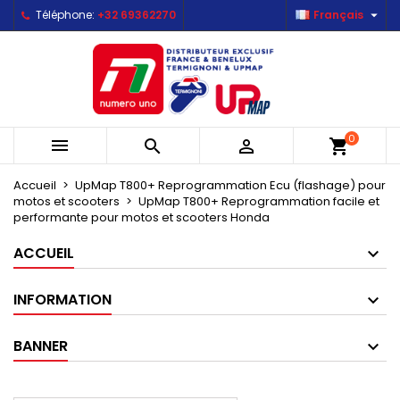

Téléphone:
+32 69362270
Français
×
×
×
×
Mes listes d'envies
((modalTitle))
Créer une liste d'envies
Connexion
Créer une nouvelle liste
add_circle_outline
((confirmMessage))
Vous devez être connecté pour ajouter des produits
Nom de la liste d'envies
à votre liste d'envies.
((cancelText))
((modalDeleteText))
0



shopping_cart
Annuler
Connexion
Annuler
Créer une liste d'envies
Accueil
UpMap T800+ Reprogrammation Ecu (flashage) pour
motos et scooters
UpMap T800+ Reprogrammation facile et
performante pour motos et scooters Honda
ACCUEIL
INFORMATION
BANNER