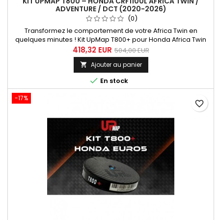
KIT UPMAP T800 – HONDA CRF1100L AFRICA TWIN /
ADVENTURE / DCT (2020-2026)
(0)
Transformez le comportement de votre Africa Twin en
quelques minutes ! Kit UpMap T800+ pour Honda Africa Twin
1100 (2020-2026). Reprogrammation moteur simple et rapide
418,32 EUR
504,00 EUR
pour améliorer couple, réactivité et plaisir de conduite.
Ajouter au panier

Installation plug &amp; play Connexion via smartphone
Cartographies optimisées Solution idéale avec

En stock
échappement performance....
-17%
favorite_border