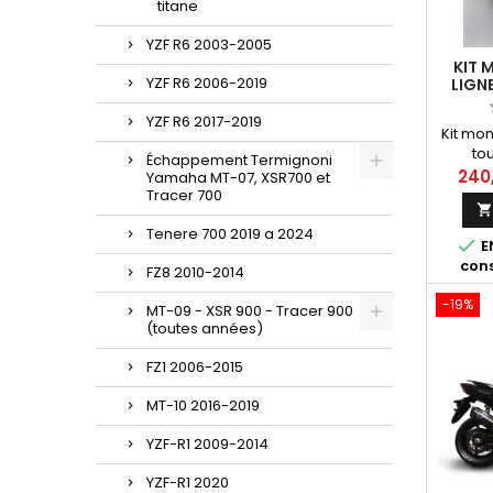
titane
YZF R6 2003-2005
KIT 
YZF R6 2006-2019
LIGN
YZF R6 2017-2019
Kit mo
to
Échappement Termignoni
nécessai
240
Yamaha MT-07, XSR700 et
lignes
Tracer 700
Tm
Tenere 700 2019 a 2024

E
cons
FZ8 2010-2014
-19%
MT-09 - XSR 900 - Tracer 900
(toutes années)
FZ1 2006-2015
MT-10 2016-2019
YZF-R1 2009-2014
YZF-R1 2020