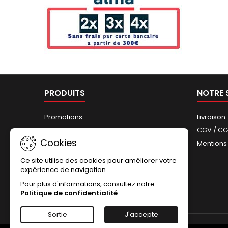
PRODUITS
NOTRE 
Promotions
Livraison
Nouveaux produits
CGV / C
Cookies
Meilleures ventes
Mentions
Plan du site
Ce site utilise des cookies pour améliorer votre
expérience de navigation.
Pour plus d'informations, consultez notre
Politique de confidentialité
.
Sortie
J'accepte