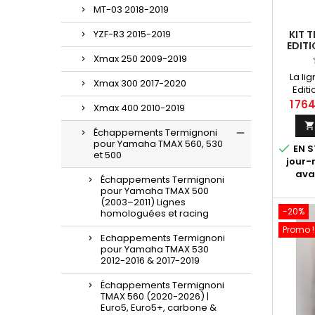
MT-03 2018-2019
YZF-R3 2015-2019
KIT 
EDITI
COMP
Xmax 250 2009-2019
La li
Xmax 300 2017-2020
Edit
doute l
1 76
Xmax 400 2010-2019
la mar
de r
Échappements Termignoni
deman
pour Yamaha TMAX 560, 530

EN S
du de
et 500
jour
2026
ava
spécial
Échappements Termignoni
pour Yamaha TMAX 500
com
(2003–2011) Lignes
Comp
-20%
homologuées et racing
Termi
Sc
Promo !
Echappements Termignoni
compa
pour Yamaha TMAX 530
2012-2016 & 2017-2019
Échappements Termignoni
TMAX 560 (2020-2026) |
Euro5, Euro5+, carbone &