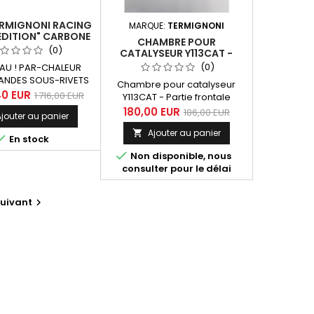
ERMIGNONI RACING
MARQUE:
TERMIGNONI
EDITION" CARBONE
CHAMBRE POUR
 TMAX 560 2020-
(0)
CATALYSEUR Y113CAT -
2024
PARTIE FRONTALE
(0)
U ! PAR-CHALEUR
ANDES SOUS-RIVETS
Chambre pour catalyseur
 ! Améliorez les
40 EUR
1 716,00 EUR
Y113CAT - Partie frontale
ances et le look de
180,00 EUR
186,00 EUR
jouter au panier
 Yamaha Tmax 560
024) avec la ligne
Ajouter au panier


En stock
oni "Black Edition"

one. Ce système
Non disponible, nous
appement haut de
consulter pour le délai
 est équipé d'un
r inox 2-en-1 noir et
uivant

 silencieux court
nal tout carbone
ppe et embout). Il
mprend une...