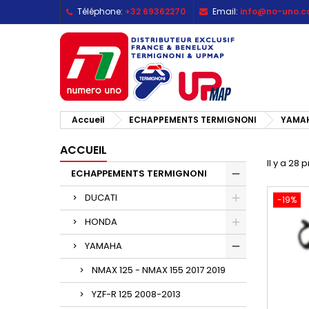
Téléphone:
+32 69362270
Email:
info@no-uno.
M
(
C
C
add_circle_outline
((
Vo
No
d'e
Accueil
ECHAPPEMENTS TERMIGNONI
YAMA
ACCUEIL
Il y a 28 
ECHAPPEMENTS TERMIGNONI
DUCATI
-19%
HONDA
YAMAHA
NMAX 125 - NMAX 155 2017 2019
YZF-R 125 2008-2013