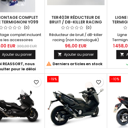
MONTAGE COMPLET
TER403R RÉDUCTEUR DE
LIGNE
E TERMIGNONI Y099
BRUIT / DB-KILLER RACING
TERMIG
POUR Y
(0)
(0)
(2020-
ntage complet incluant
Réducteur de bruit / dB-killer
Lign
us les accessoires
racing (non homologué)
Termign
res à l'installation des
Dimensions : - Insert 55 x 52.5
inox 2 en
,00 EUR
96,00 EUR
1 458,
300,00 EUR
 complètes Termignoni
mm - Longueur 170 mm
'Screa
Ajouter au panier
Ajouter au panier
A



ax 530 2012-2016
carbone
(réf. Y099).

N REASSORT, nous
Derniers articles en stock
ulter pour le délai
-19%
-10%
favorite_border
favorite_border