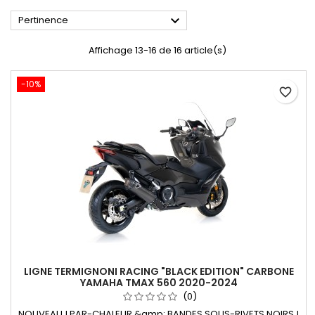

Pertinence
Affichage 13-16 de 16 article(s)
-10%
favorite_border
LIGNE TERMIGNONI RACING "BLACK EDITION" CARBONE
YAMAHA TMAX 560 2020-2024
(0)
NOUVEAU ! PAR-CHALEUR &amp; BANDES SOUS-RIVETS NOIRS !