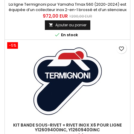
La ligne Termignoni pour Yamaha Tmax 560 (2020-2024) est
équipée d’un collecteur inox 2-en-1 brossé et d’un silencieux
Relevance court hexagonal titane noir avec embout carbone.
972,00 EUR
1 200,00 EUR
La ligne comprend une protection anti-chaleur avec logo
Ajouter au panier

Termignoni gravé au laser. Le silencieux est fixé de manière
esthétique et discrète, sans collier. Cette ligne...

En stock
-5%
favorite_border
KIT BANDE SOUS-RIVET + RIVET INOX X6 POUR LIGNE
Y12609400INC, Y12609400INC