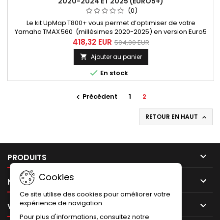
2020-2024 ET 2025 (EURO5+)
(0)
Le kit UpMap T800+ vous permet d’optimiser de votre
Yamaha TMAX 560 (millésimes 2020-2025) en version Euro5
ou Euro5+. Grâce à une cartographie moteur développée
418,32 EUR
504,00 EUR
spécifiquement, vous gagnez en couple, en réactivité et en
Ajouter au panier

plaisir de conduite. Ce système Plug &amp; Play se connecte
via la prise diagnostic et s’utilise facilement depuis

En stock
l’application mobile...
Précédent
1
2

RETOUR EN HAUT


PRODUITS
Cookies

NOTRE SOCIÉTÉ
Ce site utilise des cookies pour améliorer votre
expérience de navigation.

VOTRE COMPTE
Pour plus d'informations, consultez notre