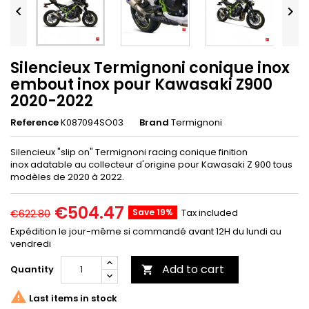


Silencieux Termignoni conique inox
embout inox pour Kawasaki Z900
2020-2022
Reference
K087094SO03
Brand
Termignoni
Silencieux "slip on" Termignoni racing conique finition
inox adatable au collecteur d'origine pour Kawasaki Z 900 tous
modèles de 2020 à 2022.
€504.47
Save 19%
Tax included
€622.80
Expédition le jour-même si commandé avant 12H du lundi au
vendredi
Add to cart
Quantity


Last items in stock