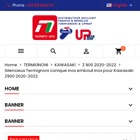

Phone:
+32 69362270
English
×
×
×
Mes listes d'envies
Create wishlist
Sign in
Créer une nouvelle liste
add_circle_outline
You need to be logged in to save products in your
Wishlist name
wishlist.
0



shopping_cart
Cancel
Sign in
Cancel
Create wishlist
Home
TERMIGNONI
KAWASAKI
Z 900 2020-2022
Silencieux Termignoni conique inox embout inox pour Kawasaki
Z900 2020-2022
HOME
BANNER
BANNER
Reduced price