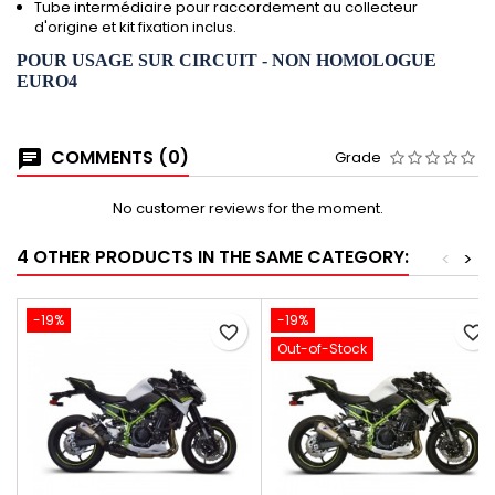
Tube intermédiaire pour raccordement au collecteur
d'origine et kit fixation inclus.
POUR USAGE SUR CIRCUIT - NON HOMOLOGUE
EURO4
COMMENTS (0)
Grade
No customer reviews for the moment.
4 OTHER PRODUCTS IN THE SAME CATEGORY:
<
>
-19%
-19%
favorite_border
favorite_border
Out-of-Stock