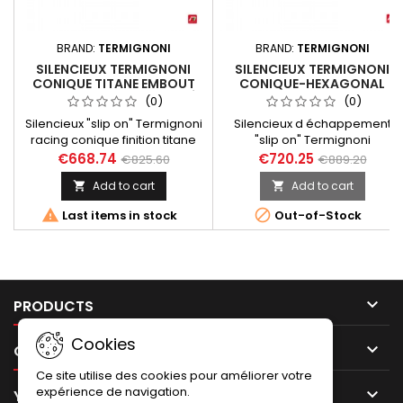
BRAND:
TERMIGNONI
BRAND:
TERMIGNONI
SILENCIEUX TERMIGNONI
SILENCIEUX TERMIGNONI
CONIQUE TITANE EMBOUT
CONIQUE-HEXAGONAL
ALUMINIUM CNC ANODISÉ
TITANE CARBONE POUR
(0)
(0)
POUR KAWASAKI Z900
KAWASAKI Z 900 2020-
Silencieux "slip on" Termignoni
Silencieux d échappement
2020-2022
2022
racing conique finition titane
"slip on" Termignoni
avec embout aluminium CNC
racing adaptable au collecteu
€668.74
€720.25
€825.60
€889.20
anodisé adatable au
d'origine finition titane -
Add to cart
Add to cart


collecteur d'origine
carbone pour Kawasaki Z 900
pour Kawasaki Z 900 tous
2020-2022. Silencieux équipé


Last items in stock
Out-of-Stock
modèles de 2020 à 2022.
d'un réducteur de bruit (db-
Silencieux équipé d'un
killer) démontable.
réducteur de bruit (db-killer)
démontable.

PRODUCTS
Cookies

OUR COMPANY
Ce site utilise des cookies pour améliorer votre
expérience de navigation.

YOUR ACCOUNT