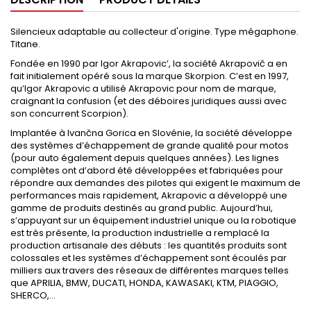
Silencieux adaptable au collecteur d'origine. Type mégaphone.
Titane.
Fondée en 1990 par Igor Akrapovic’, la société Akrapovič a en
fait initialement opéré sous la marque Skorpion. C’est en 1997,
qu’Igor Akrapovic a utilisé Akrapovic pour nom de marque,
craignant la confusion (et des déboires juridiques aussi avec
son concurrent Scorpion).
Implantée à Ivančna Gorica en Slovénie, la société développe
des systèmes d’échappement de grande qualité pour motos
(pour auto également depuis quelques années). Les lignes
complètes ont d’abord été développées et fabriquées pour
répondre aux demandes des pilotes qui exigent le maximum de
performances mais rapidement, Akrapovic a développé une
gamme de produits destinés au grand public. Aujourd’hui,
s’appuyant sur un équipement industriel unique ou la robotique
est très présente, la production industrielle a remplacé la
production artisanale des débuts : les quantités produits sont
colossales et les systèmes d’échappement sont écoulés par
milliers aux travers des réseaux de différentes marques telles
que APRILIA, BMW, DUCATI, HONDA, KAWASAKI, KTM, PIAGGIO,
SHERCO,…