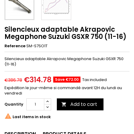
Silencieux adaptable Akrapovic
Megaphone Suzuki GSXR 750 (11-16)
Reference
SM-S7SO1T
Silencieux adaptable Akrapovic Megaphone Suzuki GSXR 750
(11-16)
€314.78
Save €72.00
Tax included
€386.78
Expédition le jour-même si commandé avant 12H du lundi au
vendredi
Add to cart
Quantity


Last items in stock
DESCRIPTION
PRODUCT DETAILS