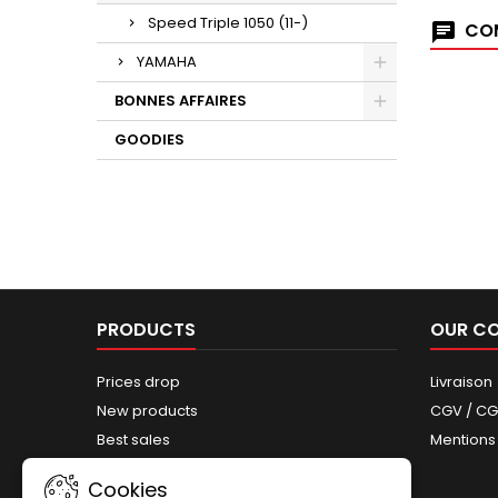
Speed Triple 1050 (11-)
COM
YAMAHA
BONNES AFFAIRES
GOODIES
PRODUCTS
OUR C
Prices drop
Livraison
New products
CGV / C
Best sales
Mentions
Sitemap
Cookies