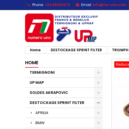
Phone:
+32 69362270
Email:
info@no-uno.com
M
C
S
add_circle_outline
Yo
Wi
Home
DESTOCKAGE SPRINT FILTER
TRIUMPH
HOME
Reduce
TERMIGNONI
UP MAP
SOLDES AKRAPOVIC
DESTOCKAGE SPRINT FILTER
APRILIA
BMW