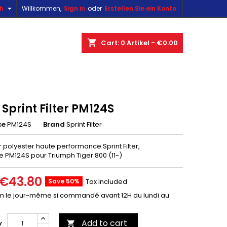

sh
Willkommen,
Sign in
oder
Erstellen Sie ein Konto
×
×
×
shopping_cart
Cart:
0
Artikel - €0.00
n
e Sprint Filter PM124S
t
ce
PM124S
Brand
Sprint Filter
air polyester haute performance Sprint Filter,
e PM124S pour Triumph Tiger 800 (11-)
€43.80
Save 50%
Tax included
on le jour-même si commandé avant 12H du lundi au
Add to cart
y
