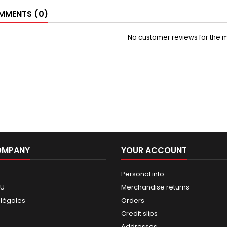
MENTS (0)
No customer reviews for the 
OMPANY
YOUR ACCOUNT
Personal info
GU
Merchandise returns
 légales
Orders
Credit slips
Addresses