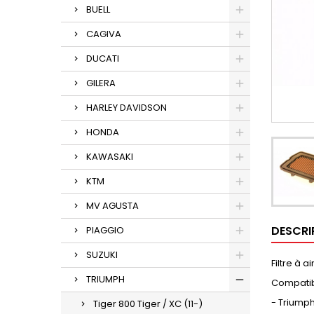
BUELL
CAGIVA
DUCATI
GILERA
HARLEY DAVIDSON
HONDA
KAWASAKI
KTM
MV AGUSTA
DESCRI
PIAGGIO
SUZUKI
Filtre à 
TRIUMPH
Compatib
- Triumph
Tiger 800 Tiger / XC (11-)