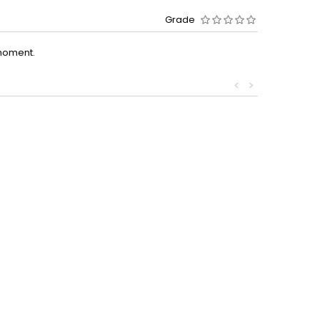
Grade
moment.
<
>