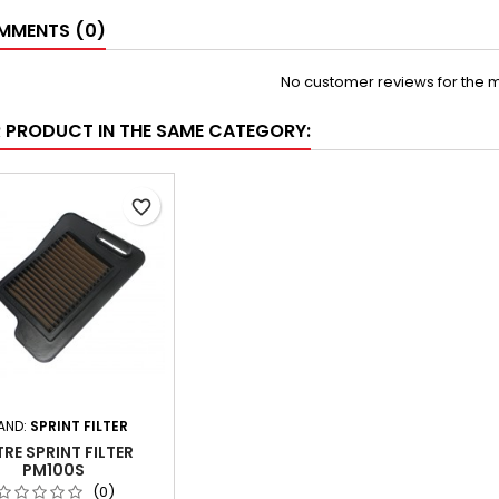
MENTS (0)
No customer reviews for the 
R PRODUCT IN THE SAME CATEGORY:
favorite_border
AND:
SPRINT FILTER
TRE SPRINT FILTER
PM100S
(0)