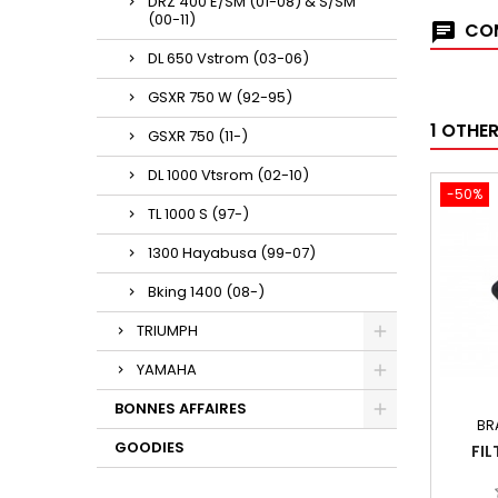
DRZ 400 E/SM (01-08) & S/SM
(00-11)
COM
DL 650 Vstrom (03-06)
GSXR 750 W (92-95)
1 OTHE
GSXR 750 (11-)
DL 1000 Vtsrom (02-10)
-50%
TL 1000 S (97-)
1300 Hayabusa (99-07)
Bking 1400 (08-)
TRIUMPH
YAMAHA
BONNES AFFAIRES
BR
GOODIES
FIL