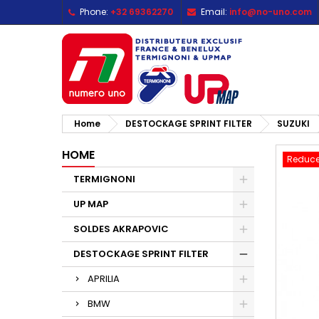
Phone:
+32 69362270
Email:
info@no-uno.com
M
C
S
add_circle_outline
Yo
Wi
Home
DESTOCKAGE SPRINT FILTER
SUZUKI
HOME
Reduce
TERMIGNONI
UP MAP
SOLDES AKRAPOVIC
DESTOCKAGE SPRINT FILTER
APRILIA
BMW