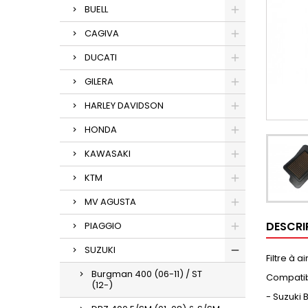
BUELL
CAGIVA
DUCATI
GILERA
HARLEY DAVIDSON
HONDA
KAWASAKI
KTM
MV AGUSTA
DESCRI
PIAGGIO
SUZUKI
Filtre à 
Burgman 400 (06-11) / ST
Compatib
(12-)
- Suzuki