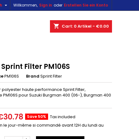

sh
Willkommen,
Sign in
oder
Erstellen Sie ein Konto
×
×
×
shopping_cart
Cart:
0
Artikel - €0.00
n
e Sprint Filter PM106S
t
ce
PM106S
Brand
Sprint Filter
air polyester haute performance Sprint Filter,
e PM106S pour Suzuki Burgman 400 (06-), Burgman 400
€30.78
Save 50%
Tax included
on le jour-même si commandé avant 12H du lundi au