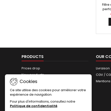
Filtre
perfo
référen
GSF 60
PRODUCTS
OUR C
Prices drop
Livraison
New products
CGV / C
Cookies
Best sales
Mentions
Sitemap
Ce site utilise des cookies pour améliorer votre
expérience de navigation.
Pour plus d'informations, consultez notre
Politique de confidentialité
.