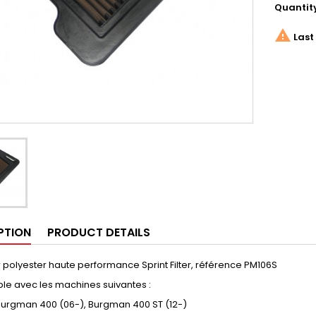
Quantit

Last 
PTION
PRODUCT DETAILS
air polyester haute performance Sprint Filter, référence PM106S
le avec les machines suivantes :
 Burgman 400 (06-), Burgman 400 ST (12-)