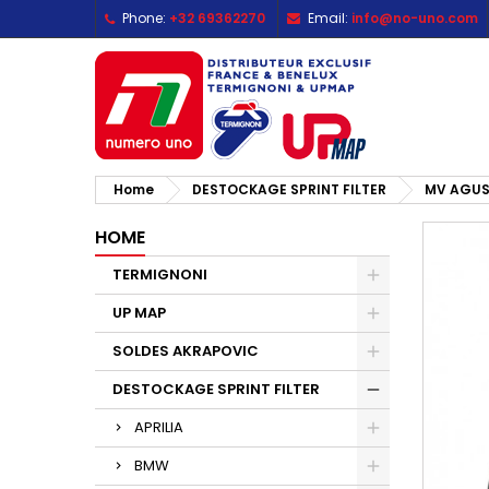
Phone:
+32 69362270
Email:
info@no-uno.com
M
C
S
add_circle_outline
Yo
Wi
Home
DESTOCKAGE SPRINT FILTER
MV AGU
HOME
TERMIGNONI
UP MAP
SOLDES AKRAPOVIC
DESTOCKAGE SPRINT FILTER
APRILIA
BMW