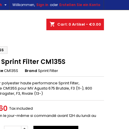

sh
Willkommen,
Sign in
oder
Erstellen Sie ein Konto
×
×
×
shopping_cart
Cart:
0
Artikel - €0.00
n
35S
e Sprint Filter CM135S
t
ce
CM135S
Brand
Sprint Filter
air polyester haute performance Sprint Filter,
 CM135S pour MV Agusta 675 Brutale, F3 (11-), 800
dragster, F3, Rivale (13-)
60
Tax included
on le jour-même si commandé avant 12H du lundi au