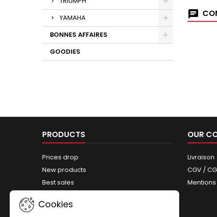
TRIUMPH
COM
YAMAHA
BONNES AFFAIRES
GOODIES
PRODUCTS
OUR C
Prices drop
Livraison
New products
CGV / C
Best sales
Mentions
Sitemap
Cookies