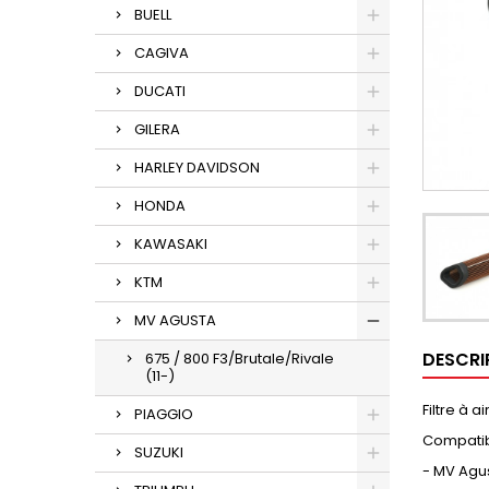
BUELL
CAGIVA
DUCATI
GILERA
HARLEY DAVIDSON
HONDA
KAWASAKI
KTM
MV AGUSTA
DESCRI
675 / 800 F3/Brutale/Rivale
(11-)
Filtre à 
PIAGGIO
Compatib
SUZUKI
- MV Agust