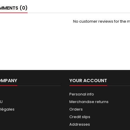
MENTS (0)
No customer reviews for the 
OMPANY
YOUR ACCOUNT
Personal info
GU
Merchandise returns
 légales
Orders
Credit slips
Addresses