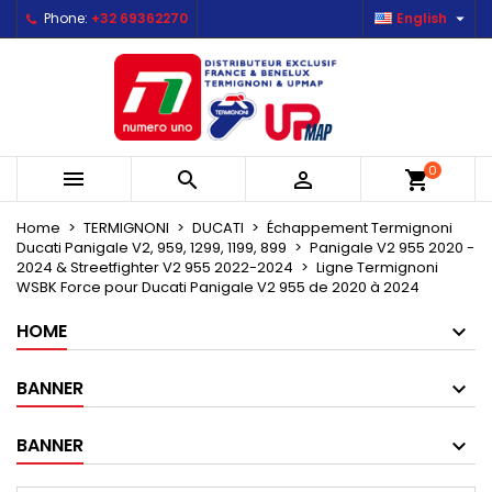

Phone:
+32 69362270
English
×
×
×
Mes listes d'envies
Create wishlist
Sign in
Créer une nouvelle liste
add_circle_outline
You need to be logged in to save products in your
Wishlist name
wishlist.
0



shopping_cart
Cancel
Sign in
Cancel
Create wishlist
Home
TERMIGNONI
DUCATI
Échappement Termignoni
Ducati Panigale V2, 959, 1299, 1199, 899
Panigale V2 955 2020 -
2024 & Streetfighter V2 955 2022-2024
Ligne Termignoni
WSBK Force pour Ducati Panigale V2 955 de 2020 à 2024
HOME
BANNER
BANNER