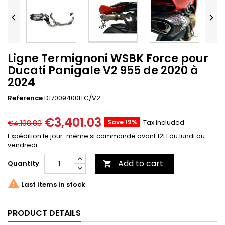


Ligne Termignoni WSBK Force pour
Ducati Panigale V2 955 de 2020 à
2024
Reference
D17009400ITC/V2
€3,401.03
Save 19%
Tax included
€4,198.80
Expédition le jour-même si commandé avant 12H du lundi au
vendredi
Add to cart
Quantity


Last items in stock
PRODUCT DETAILS