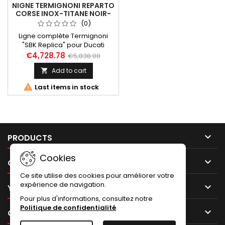
NIGNE TERMIGNONI REPARTO
CORSE INOX-TITANE NOIR-
CARBONE POUR DUCATI
(0)
PANIGALE 955 V2 (2020-
Ligne complète Termignoni
2024) ET STREET FIGHTER V2
"SBK Replica" pour Ducati
(2022-2024)
Panigale V2 (2020-2024) et
€4,728.78
€5,838.00
Streetfighter V2 (2022-2024).
Add to cart

Conception en inox et titane
noir, avec silencieux position

Last items in stock
haute et embouts carbone.
Comprend : collecteurs avec
pré-silencieux sous moteur,
pare-chaleur en carbone,
silencieux démontables (DB-
killers), kit Upmap (T800+ et

PRODUCTS
câble pour...
Cookies

OUR COMPANY
Ce site utilise des cookies pour améliorer votre
expérience de navigation.

YOUR ACCOUNT
Pour plus d'informations, consultez notre
Politique de confidentialité
.

CONTACT