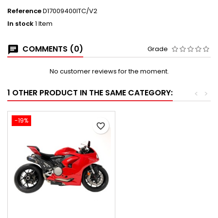
Reference
D17009400ITC/V2
In stock
1 Item
COMMENTS (0)
Grade
No customer reviews for the moment.
1 OTHER PRODUCT IN THE SAME CATEGORY:
<
>
-19%
favorite_border