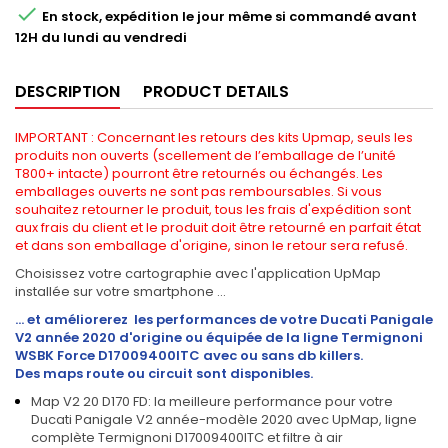

En stock, expédition le jour même si commandé avant
12H du lundi au vendredi
DESCRIPTION
PRODUCT DETAILS
IMPORTANT : Concernant les retours des kits Upmap, seuls les
produits non ouverts (scellement de l’emballage de l’unité
T800+ intacte) pourront être retournés ou échangés. Les
emballages ouverts ne sont pas remboursables. Si vous
souhaitez retourner le produit, tous les frais d'expédition sont
aux frais du client et le produit doit être retourné en parfait état
et dans son emballage d'origine, sinon le retour sera refusé.
Choisissez votre cartographie avec l'application UpMap
installée sur votre smartphone ...
... et améliorerez les performances de votre Ducati Panigale
V2 année 2020 d'origine ou équipée de la ligne Termignoni
WSBK Force D17009400ITC avec ou sans db killers.
Des maps route ou circuit sont disponibles.
Map V2 20 D170 FD: la meilleure performance pour votre
Ducati Panigale V2 année-modèle 2020 avec UpMap, ligne
complète Termignoni D17009400ITC et filtre à air