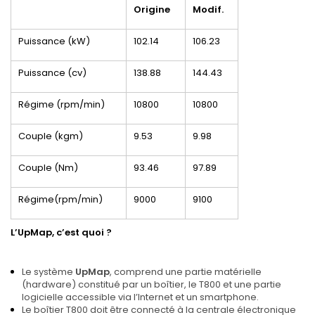
Origine
Modif.
Puissance (kW)
102.14
106.23
Puissance (cv)
138.88
144.43
Régime (rpm/min)
10800
10800
Couple (kgm)
9.53
9.98
Couple (Nm)
93.46
97.89
Régime(rpm/min)
9000
9100
L’UpMap, c’est quoi ?
Le système
UpMap
, comprend une partie matérielle
(hardware) constitué par un boîtier, le T800 et une partie
logicielle accessible via l’Internet et un smartphone.
Le boîtier T800 doit être connecté à la centrale électronique