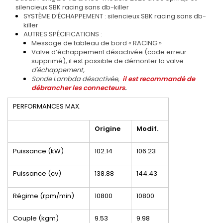
silencieux SBK racing sans db-killer
SYSTÈME D’ÉCHAPPEMENT :
silencieux SBK racing sans db-
killer
AUTRES SPÉCIFICATIONS :
Message de tableau de bord « RACING
»
Valve d’échappement désactivée (code erreur
supprimé), il est possible de démonter la valve
d'échappement,
Sonde Lambda désactivée,
il est recommandé de
débrancher les connecteurs
.
PERFORMANCES MAX.
Origine
Modif.
Puissance (kW)
102.14
106.23
Puissance (cv)
138.88
144.43
Régime (rpm/min)
10800
10800
Couple (kgm)
9.53
9.98