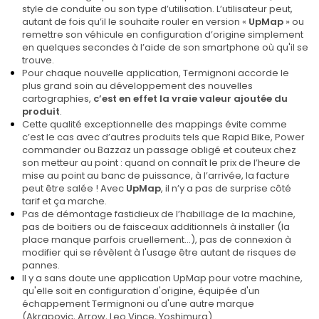
style de conduite ou son type d’utilisation. L’utilisateur peut,
autant de fois qu’il le souhaite rouler en version «
UpMap
» ou
remettre son véhicule en configuration d’origine simplement
en quelques secondes à l’aide de son smartphone où qu'il se
trouve.
Pour chaque nouvelle application, Termignoni accorde le
plus grand soin au développement des nouvelles
cartographies,
c’est en effet la vraie valeur ajoutée du
produit
.
Cette qualité exceptionnelle des mappings évite comme
c’est le cas avec d’autres produits tels que Rapid Bike, Power
commander ou Bazzaz un passage obligé et couteux chez
son metteur au point : quand on connaît le prix de l’heure de
mise au point au banc de puissance, à l’arrivée, la facture
peut être salée ! Avec
UpMap
, il n’y a pas de surprise côté
tarif et ça marche.
Pas de démontage fastidieux de l’habillage de la machine,
pas de boitiers ou de faisceaux additionnels à installer (la
place manque parfois cruellement…), pas de connexion à
modifier qui se révèlent à l'usage être autant de risques de
pannes.
Il y a sans doute une application UpMap pour votre machine,
qu'elle soit en configuration d'origine, équipée d'un
échappement Termignoni ou d'une autre marque
(Akrapovic, Arrow, Leo Vince, Yoshimura).