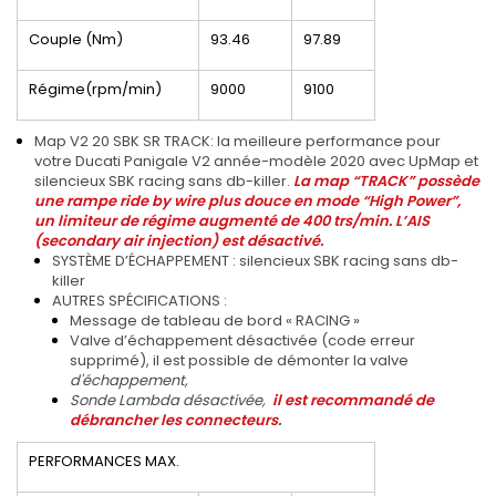
Couple (Nm)
93.46
97.89
Régime(rpm/min)
9000
9100
Map V2 20 SBK SR TRACK: la meilleure performance pour
votre
Ducati Panigale V2 année-modèle 2020 avec UpMap et
silencieux SBK racing sans db-killer.
La map “TRACK” possède
une rampe ride by wire plus douce en mode “High Power”,
un limiteur de régime augmenté de 400 trs/min. L’AIS
(secondary air injection) est désactivé.
SYSTÈME D’ÉCHAPPEMENT :
silencieux SBK racing sans db-
killer
AUTRES SPÉCIFICATIONS :
Message de tableau de bord « RACING
»
Valve d’échappement désactivée (code erreur
supprimé), il est possible de démonter la valve
d'échappement,
Sonde Lambda désactivée,
il est recommandé de
débrancher les connecteurs
.
PERFORMANCES MAX.