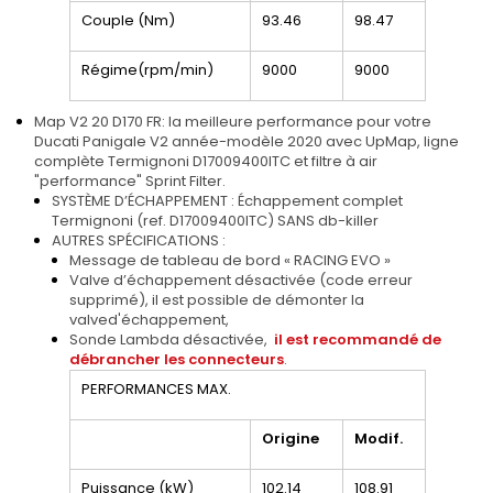
Couple (Nm)
93.46
98.47
Régime(rpm/min)
9000
9000
Map V2 20 D170 FR: la meilleure performance pour votre
Ducati Panigale V2 année-modèle 2020 avec UpMap, ligne
complète Termignoni D17009400ITC et filtre à air
"performance" Sprint Filter.
SYSTÈME D’ÉCHAPPEMENT : Échappement complet
Termignoni (ref.
D17009400ITC
) SANS db-killer
AUTRES SPÉCIFICATIONS :
Message de tableau de bord « RACING EVO »
Valve d’échappement désactivée (code erreur
supprimé), il est possible de démonter la
valved'échappement,
Sonde Lambda désactivée,
il est recommandé de
débrancher les connecteurs
.
PERFORMANCES MAX.
Origine
Modif.
Puissance (kW)
102.14
108.91