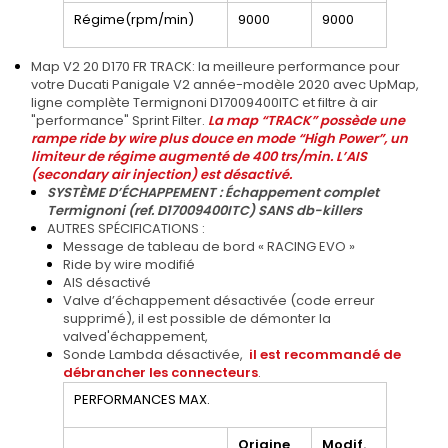
Régime(rpm/min)
9000
9000
Map V2 20 D170 FR TRACK: la meilleure performance pour
votre Ducati Panigale V2 année-modèle 2020 avec UpMap,
ligne complète Termignoni D17009400ITC et filtre à air
"performance" Sprint Filter.
La map “TRACK” possède une
rampe ride by wire plus douce en mode “High Power”, un
limiteur de régime augmenté de 400 trs/min. L’AIS
(secondary air injection) est désactivé.
SYSTÈME D’ÉCHAPPEMENT : Échappement complet
Termignoni (ref.
D17009400ITC
) SANS db-killers
AUTRES SPÉCIFICATIONS :
Message de tableau de bord « RACING EVO »
Ride by wire modifié
AIS désactivé
Valve d’échappement désactivée (code erreur
supprimé), il est possible de démonter la
valved'échappement,
Sonde Lambda désactivée,
il est recommandé de
débrancher les connecteurs
.
PERFORMANCES MAX.
Origine
Modif.