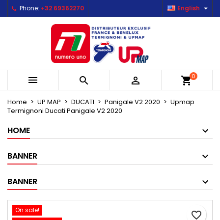

Phone:
+32 69362270
English
×
×
×
Mes listes d'envies
Create wishlist
Sign in
Créer une nouvelle liste
add_circle_outline
You need to be logged in to save products in your
Wishlist name
wishlist.
0



shopping_cart
Cancel
Sign in
Cancel
Create wishlist
Home
UP MAP
DUCATI
Panigale V2 2020
Upmap
Termignoni Ducati Panigale V2 2020
HOME
BANNER
BANNER
On sale!
favorite_border