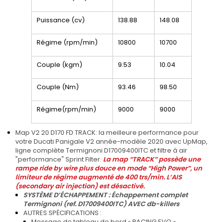
Puissance (cv)
138.88
148.08
Régime (rpm/min)
10800
10700
Couple (kgm)
9.53
10.04
Couple (Nm)
93.46
98.50
Régime(rpm/min)
9000
9000
Map V2 20 D170 FD TRACK: la meilleure performance pour
votre Ducati Panigale V2 année-modèle 2020 avec UpMap,
ligne complète Termignoni D17009400ITC et filtre à air
"performance" Sprint Filter.
La map “TRACK” possède une
rampe ride by wire plus douce en mode “High Power”, un
limiteur de régime augmenté de 400 trs/min. L’AIS
(secondary air injection) est désactivé.
SYSTÈME D’ÉCHAPPEMENT : Échappement complet
Termignoni (ref.
D17009400ITC
) AVEC db-killers
AUTRES SPÉCIFICATIONS :
Message de tableau de bord « RACING EVO »