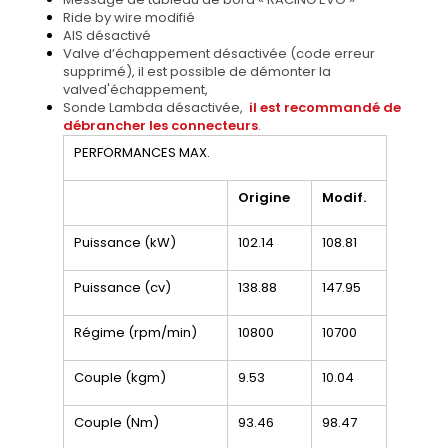
Ride by wire modifié
AIS désactivé
Valve d’échappement désactivée (code erreur
supprimé), il est possible de démonter la
valved'échappement,
Sonde Lambda désactivée,
il est recommandé de
débrancher les connecteurs
.
PERFORMANCES MAX.
Origine
Modif.
Puissance (kW)
102.14
108.81
Puissance (cv)
138.88
147.95
Régime (rpm/min)
10800
10700
Couple (kgm)
9.53
10.04
Couple (Nm)
93.46
98.47