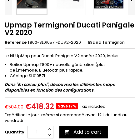
Upmap Termignoni Ducati Panigale
V2 2020
Reference
T800-SL010571-DUV2-2020
Brand
Termignoni
Le kit UpMap pour Ducati Panigale V2 année 2020, inclus
Boitier Upmap T800+ nouvelle génération (plus
de),mémoire, Bluetooth plus rapide,
Câblage SL010571.
Dans "En savoir plus", découvrez les différentes maps
disponibles en fonction des configurations.
€418.32
Save 17%
Tax included
€504.00
Expédition le jour-même si commandé avant 12H du lundi au
vendredi
Add to cart
Quantity
