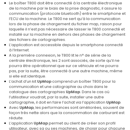
Le boîtier T800 doit être connecté à la centrale électronique
de la machine par le biais de la prise diagnostic, il assure la
communication (protocole bluetooth) entre le smartphone et
l’ECU de la machine. Le T800 ne sert qu’à la communication
lors de la phase de chargement du fichier map, raison pour
laquelle il n’est pas nécessaire de laisser le T800 connecté et
installé sur la machine en dehors des phases de chargement
des fichiers de cartographies.
L’application est accessible depuis le smartphone connecté
à l’Internet.
A la première connexion, le T800 lit le n° de série de la
centrale électronique, les 2 sont associés, de sorte qu’il ne
pourra être opérationnel que sur ce véhicule et ne pourra
pas, par la suite, être connecté à une autre machine, même
si elle est identique.
L’achat d’un kit
UpMap
comprend un boîtier T800 pour la
communication et une catographie au choix dans le
catalogue des cartographies
UpMap
. Dans le cas où
l’utilisateur voudrait, par la suite, installer une autre
cartographie, il doit en faire l’achat via l’application
UpMap
.
Avec
UpMap
, les performances sont améliorées, souvent de
façon très nette alors que la consommation de carburant est
réduite.
L’application
UpMap
permet au client de créer son profil
utilisateur, avec sa ou ses machines, de choisir pour chacune