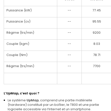
Puissance (kW)
--
77.45
Puissance (cv)
--
95.55
Régime (trs/min)
--
9200
Couple (kgm)
--
8.03
Couple (Nm)
--
78.71
Régime (trs/min)
--
7700
L’UpMap, c’est quoi ?
Le système
UpMap
, comprend une partie matérielle
(hardware) constitué par un boîtier, le T800 et une partie
logicielle accessible via l’Internet et un smartphone.