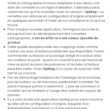
d’elle la cartographie la mieux adaptéee à ses désirs, son
style de conduite ou son type d’utilisation. L’utilisateur peut,
autant de fois qu’il le souhaite rouler en version «
UpMap
» ou
remettre son véhicule en configuration d’origine simplement
en quelques secondes à l’aide de son smartphone où qu'il se
trouve.
Pour chaque nouvelle application, Termignoni accorde le
plus grand soin au développement des nouvelles
cartographies,
c’est en effet la vraie valeur ajoutée du
produit
.
Cette qualité exceptionnelle des mappings évite comme
c’est le cas avec d’autres produits tels que Rapid Bike, Power
commander ou Bazzaz un passage obligé et couteux chez
son metteur au point : quand on connaît le prix de l’heure de
mise au point au banc de puissance, à l’arrivée, la facture
peut être salée ! Avec
UpMap
, il n’y a pas de surprise côté
tarif et ça marche.
Pas de démontage fastidieux de l’habillage de la machine,
pas de boitiers ou de faisceaux additionnels à installer (la
place manque parfois cruellement…), pas de connexion à
modifier qui se révèlent à l'usage être autant de risques de
pannes.
Il y a sans doute une application UpMap pour votre machine,
qu'elle soit en configuration d'origine, équipée d'un
échappement Termignoni ou d'une autre marque