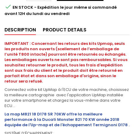

EN STOCK - Expédition le jour même si commandé
avant 12H du lundi au vendredi
DESCRIPTION
PRODUCT DETAILS
IMPORTANT : Concernant les retours des kits Upmap, seuls
les produits non ouverts (scellement de l’emballage de
l’unité T800 intacte) pourront être retournés ou échangés.
Les emballages ouverts ne sont pas remboursables. Si vous
souhaitez retourner le produit, tous les frais d'expédition
sont aux frais du client et le produit doit être retourné en
parfait état et dans son emballage d'origine, sinon le
retour sera refusé.
Connectez votre kit UpMap à l'ECU de votre machine, choisissez
la meilleure cartographie avec l'application UpMap installée
sur votre smartphone et chargez la vous-même dans votre
ECU...
La map M821 18 D178 SR 70KW offre la meilleure
performance à la Ducati Monster 821 70 KW année 2018
équipée de l'Up-map et de l'échappement T
ermignoni D178
.
SYSTÈME D’ÉCHAPPEMENT: