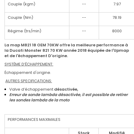
Couple (kgm)
--
7.97
Couple (Nm)
--
78.19
Régime (trs/min)
--
8000
La map M821 18 OEM 70KW offre la meilleure performance à
la Ducati Monster 821 70 KW année 2018 équipée de l'Upmap
et de l'échappement D'origine.
SYSTÈME D’ÉCHAPPEMENT:
Échappement d'origine.
AUTRES SPECIFICATIONS:
Valve d’échappement
désactivée,
Erreur de sonde lambda désactivée, il est possible de retirer
les sondes lambda de la moto
PERFORMANCES MAXIMALES
Stock
Modifié