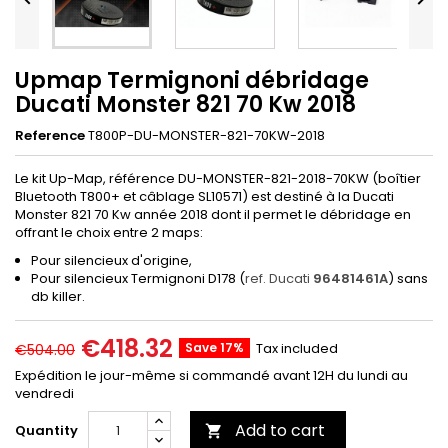
Upmap Termignoni débridage
Ducati Monster 821 70 Kw 2018
Reference
T800P-DU-MONSTER-821-70KW-2018
Le kit Up-Map, référence DU-MONSTER-821-2018-70KW (boîtier
Bluetooth T800+ et câblage SL10571) est destiné à la Ducati
Monster 821 70 Kw année 2018 dont il permet le débridage en
offrant le choix entre 2 maps:
Pour silencieux d'origine,
Pour silencieux Termignoni D178 (
ref. Ducati
96481461A
) sans
db killer.
€418.32
Save 17%
Tax included
€504.00
Expédition le jour-même si commandé avant 12H du lundi au
vendredi
Add to cart
Quantity
