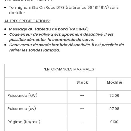
Termignoni Slip On Race D178 (référence 96481461A) sans
db-killer.
AUTRES SPECIFICATIONS:
Message du tableau de bord "RACING",
Code erreur de valve d’échappement désactivé, il est
possible démonter la commande de valve,
Code erreur de sonde lambda désactivée, il est possible de
retirer les sondes lambda.
PERFORMANCES MAXIMALES
Stock
Modifié
Puissance (kW)
--
72.06
Puissance (cv)
--
97.98
Régime (trs/min)
--
9100