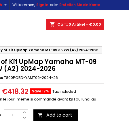

sh
Willkommen,
Sign in
oder
Erstellen Sie ein Konto
×
×
×
shopping_cart
Cart:
0
Artikel - €0.00
n
y of Kit UpMap Yamaha MT-09 35 kW (A2) 2024-2026
 of Kit UpMap Yamaha MT-09
t
W (A2) 2024-2026
ce
T800POBD-YAMT09-2024-26
€418.32
Save 17%
Tax included
0
on le jour-même si commandé avant 12H du lundi au
Add to cart
y
