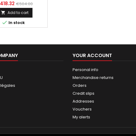
418.32
€504.00
Add to cart


In stock
OMPANY
YOUR ACCOUNT
Personal info
GU
Merchandise returns
 légales
Orders
Credit slips
Addresses
Vouchers
My alerts