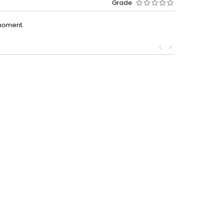
Grade
moment.
<
>