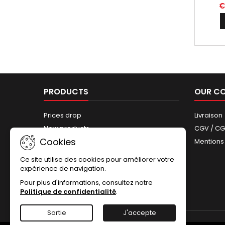
€
PRODUCTS
OUR C
Prices drop
Livraison
New products
CGV / C
Cookies
Best sales
Mentions
Sitemap
Ce site utilise des cookies pour améliorer votre
expérience de navigation.
Pour plus d'informations, consultez notre
Politique de confidentialité
.
Sortie
J'accepte