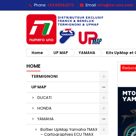
Phone:
+32 69362270
Email:
info@no-uno.com
M
C
S
add_circle_outline
Yo
Wi
Home
UP MAP
YAMAHA
Kits UpMap et 
HOME
Reduce
TERMIGNONI
UP MAP
DUCATI
HONDA
YAMAHA
Boîtier UpMap Yamaha TMAX
– Cartographies ECU TMAX