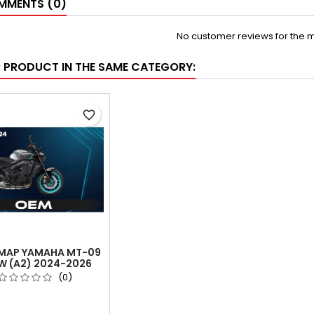
MENTS (0)
No customer reviews for the 
R PRODUCT IN THE SAME CATEGORY:
favorite_border
PMAP YAMAHA MT-09
W (A2) 2024-2026
(0)