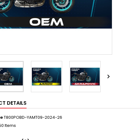

T DETAILS
ce
T800POBD-YAMT09-2024-26
50 Items