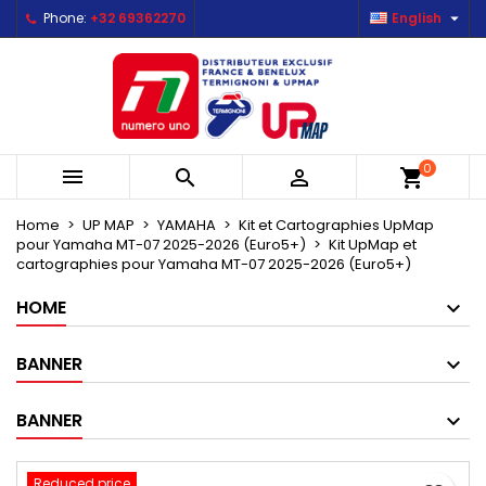

Phone:
+32 69362270
English
×
×
×
Mes listes d'envies
Create wishlist
Sign in
Créer une nouvelle liste
add_circle_outline
You need to be logged in to save products in your
Wishlist name
wishlist.
0



shopping_cart
Cancel
Sign in
Cancel
Create wishlist
Home
UP MAP
YAMAHA
Kit et Cartographies UpMap
pour Yamaha MT-07 2025-2026 (Euro5+)
Kit UpMap et
cartographies pour Yamaha MT-07 2025-2026 (Euro5+)
HOME
BANNER
BANNER
Reduced price