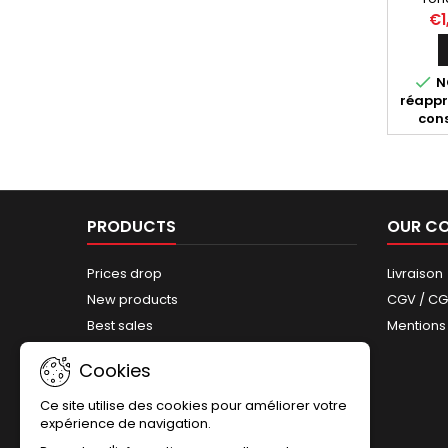
(syst
€1
Harle
ann

NO
réappr
cons
PRODUCTS
OUR C
Prices drop
Livraison
New products
CGV / C
Best sales
Mentions
Sitemap
Cookies
Ce site utilise des cookies pour améliorer votre
expérience de navigation.