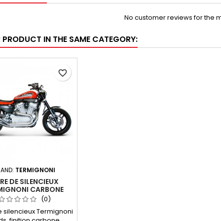
No customer reviews for the 
R PRODUCT IN THE SAME CATEGORY:
favorite_border
AND:
TERMIGNONI
RE DE SILENCIEUX
MIGNONI CARBONE
HARLEY DAVIDSON XR
(0)
1200 R
e silencieux Termignoni
ds, finition carbone