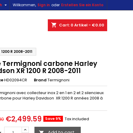

sh
Willkommen,
Sign in
oder
Erstellen Sie ein Konto
×
×
×
shopping_cart
Cart:
0
Artikel - €0.00
n
 1200 R 2008-2011
e Termignoni carbone Harley
t
dson XR 1200 R 2008-2011
ce
HD02094CR
Brand
Termignoni
mignoni avec collecteur inox 2 en 1 en 2 et 2 silencieux
rbone pour Harley Davidson XR 1200 R années 2008 à
€2,499.59
Save 9%
Tax included
80
Add to cart
y
