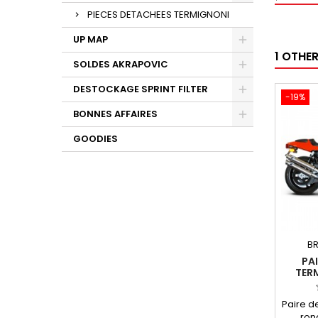
PIECES DETACHEES TERMIGNONI
UP MAP
1 OTHE
SOLDES AKRAPOVIC
DESTOCKAGE SPRINT FILTER
-19%
BONNES AFFAIRES
GOODIES
BR
PAI
TER
POUR 
Paire d
ron