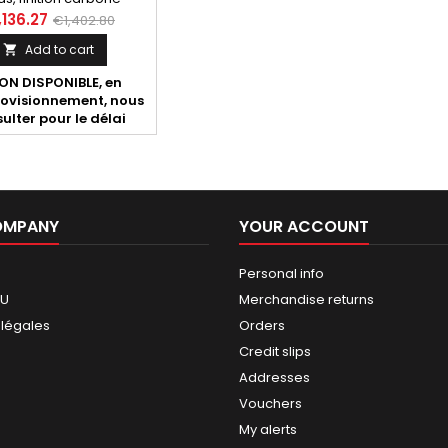
ème homologué) pour
,136.27
€1,402.80
y Davidson XR 1200 R
Add to cart

ées tous modèles.
N DISPONIBLE, en
ovisionnement, nous
ulter pour le délai
OMPANY
YOUR ACCOUNT
Personal info
GU
Merchandise returns
 légales
Orders
Credit slips
Addresses
Vouchers
My alerts