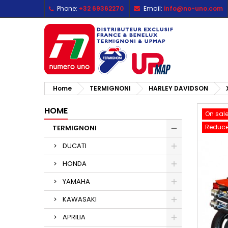
Phone:
+32 69362270
Email:
info@no-uno.com
M
C
S
add_circle_outline
Yo
Wi
Home
TERMIGNONI
HARLEY DAVIDSON
HOME
On sale
Reduce
TERMIGNONI
DUCATI
HONDA
YAMAHA
KAWASAKI
APRILIA