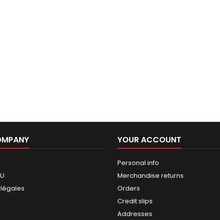
OMPANY
YOUR ACCOUNT
Personal info
GU
Merchandise returns
 légales
Orders
Credit slips
Addresses