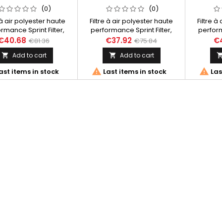
(0)
(0)
 à air polyester haute
Filtre à air polyester haute
Filtre à
rmance Sprint Filter,
performance Sprint Filter,
perform
érence PM42S pour
référence PM116S pour
référ
€40.68
€37.92
€
€81.36
€75.84
 MT 03 (07-11), XT 660
Yamaha YZF 125 R (09-11), WR
Yama
Add to cart
Add to cart


(04-),
125 R (09-), FZ 150 i (08-), YZF
150 R (08-)


ast items in stock
Last items in stock
Las