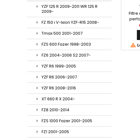
YZF 125 R 2009-2011 WR 125 R
2009-
Filtre
perfo
FZ 150 i V-Ixion YZF-R15 2008-
réf
Yamaha
Tmax 500 2001-2007
FZS 600 Fazer 1998-2003

L
FZ6 2004-2006 S2 2007-
YZF R6 1999-2005
YZF R6 2006-2007
YZF R6 2008-2016
XT 660 R X 2004-
FZ8 2010-2014
FZS 1000 Fazer 2001-2005
FZ1 2001-2005