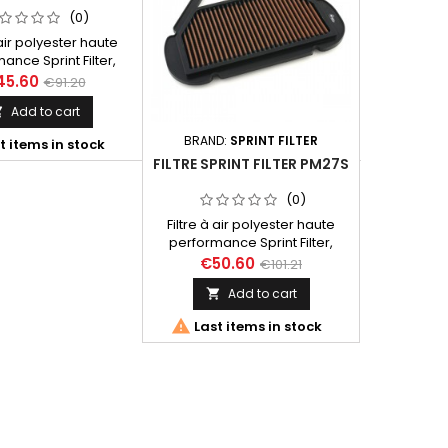
(0)
 air polyester haute
Filtre à a
ance Sprint Filter,
performan
ence PM71S pour
référen
45.60
€47
€91.20
ha FZ6 (04-06)
Yamaha FZ8
Add to cart


12), FZ
BRAND:
SPRINT FILTER

t items in stock
Last 
FILTRE SPRINT FILTER PM27S
(0)
Filtre à air polyester haute
performance Sprint Filter,
référence PM27S pour
€50.60
€101.21
Yamaha YZF R6 (99-05)
Add to cart


Last items in stock