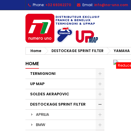
Phone:
+32 69362270
Email:
info@no-uno.com
M
C
S
add_circle_outline
Yo
Wi
Home
DESTOCKAGE SPRINT FILTER
YAMAHA
HOME
Reduce
TERMIGNONI
UP MAP
SOLDES AKRAPOVIC
DESTOCKAGE SPRINT FILTER
APRILIA
BMW