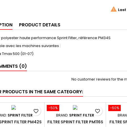

Last 
PTION
PRODUCT DETAILS
air polyester haute performance Sprint Filter, référence PM34S
le avec les machines suivantes :
 Tmax 500 (01-07).
MENTS (0)
No customer reviews for the 
R PRODUCTS IN THE SAME CATEGORY:
-50%
-50%
favorite_border
favorite_border
AND:
SPRINT FILTER
BRAND:
SPRINT FILTER
BRAN
 SPRINT FILTER PM42S
FILTRE SPRINT FILTER PM116S
FILTRE S