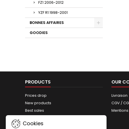
FZ1 2006-2012
YZF R1 1998-2001
BONNES AFFAIRES
GOODIES
PRODUCTS
OUR C
Prices drop
Livraison
New products
CGV / C
Best sales
Mentions
Sitemap
Cookies