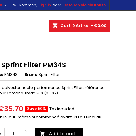

sh
Willkommen,
Sign in
oder
Erstellen Sie ein Konto
×
×
×
shopping_cart
Cart:
0
Artikel - €0.00
n
e Sprint Filter PM34S
t
ce
PM34S
Brand
Sprint Filter
air polyester haute performance Sprint Filter, référence
ur Yamaha Tmax 500 (01-07).
€35.70
Save 50%
Tax included
on le jour-même si commandé avant 12H du lundi au
Add to cart
y
