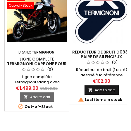
Out-of-Stock
RÉDUCTEUR DE BRUIT D093 -
BRAND:
TERMIGNONI
PAIRE DE SILENCIEUX
LIGNE COMPLETE
TERMIGNONI DUCATI
(0)
TERMIGNONI CARBONE POUR
HYPERMOTRAD 796 /1100
DUCATI HYPERMOTARD 1100,
(0)
Réducteur de bruit (1 unité)
1100 EVO, 11100 EVO SP
destiné à la référence
Ligne complète
2008-2013
d'échappement D093 (Paire
€102.00
Termignoni racing avec
de silencieux Termignoni pour
collecteur inox 2 en 1 et
€1,499.00
€1,850.62
Add to cart

Ducati Hypermotard 796 /1100).
silencieux carbone équipé
Add to cart

d'un dB-killer (réducteur de

Last items in stock
bruit) démontable pour Ducati

Out-of-Stock
Hypermotard 1100 Evo,
Hypermotard 1100 Evo SP toutes
années et modèles. Livrée
sans filtre à air et sans ECU.
Référence Termignoni D110,