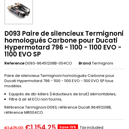
D093 Paire de silencieux Termignoni
homologués Carbone pour Ducati
Hypermotard 796 - 1100 - 1100 EVO -
1100 EVO SP
Reference
D093-96451208B-004CO
Brand
Termignoni
Paire de silencieux Termignoni homologués Carbone pour
Ducati Hypermotard 796 - 1100 - 1100 EVO - 1100 EVO SP tous
modèles.
Equipés de db-killers (réducteurs de bruit) démontables,
Filtre à air et ECU non fournis,
Référence Termignoni D093, référence Ducati 96451208B,
référence MR004CO.
€1,154.25
Save 19%
Tax included
€1,425.00