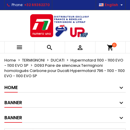

Phone:
+32 69362270
English
×
×
×
Mes listes d'envies
Create wishlist
Sign in
Créer une nouvelle liste
add_circle_outline
You need to be logged in to save products in your
Wishlist name
wishlist.
0



shopping_cart
Cancel
Sign in
Cancel
Create wishlist
Home
TERMIGNONI
DUCATI
Hypermotard 1100 - 1100 EVO
- 1100 EVO SP
D093 Paire de silencieux Termignoni
homologués Carbone pour Ducati Hypermotard 796 - 1100 - 1100
EVO - 1100 EVO SP
HOME
BANNER
BANNER