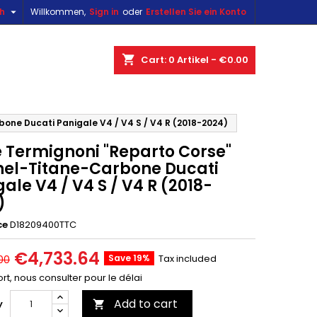

sh
Willkommen,
Sign in
oder
Erstellen Sie ein Konto
×
×
×
shopping_cart
Cart:
0
Artikel - €0.00
n
one Ducati Panigale V4 / V4 S / V4 R (2018-2024)
e Termignoni "Reparto Corse"
t
nel-Titane-Carbone Ducati
ale V4 / V4 S / V4 R (2018-
)
ce
D18209400TTC
€4,733.64
Save 19%
Tax included
00
rt, nous consulter pour le délai
Add to cart
y
