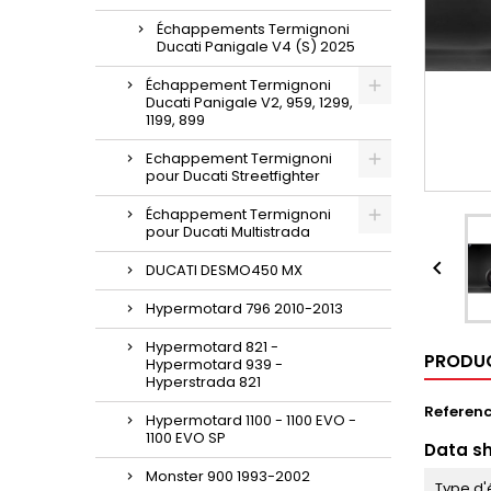
Échappements Termignoni
Ducati Panigale V4 (S) 2025
Échappement Termignoni
Ducati Panigale V2, 959, 1299,
1199, 899
Echappement Termignoni
pour Ducati Streetfighter
Échappement Termignoni
pour Ducati Multistrada

DUCATI DESMO450 MX
Hypermotard 796 2010-2013
Hypermotard 821 -
PRODUC
Hypermotard 939 -
Hyperstrada 821
Referen
Hypermotard 1100 - 1100 EVO -
1100 EVO SP
Data s
Monster 900 1993-2002
Type d'