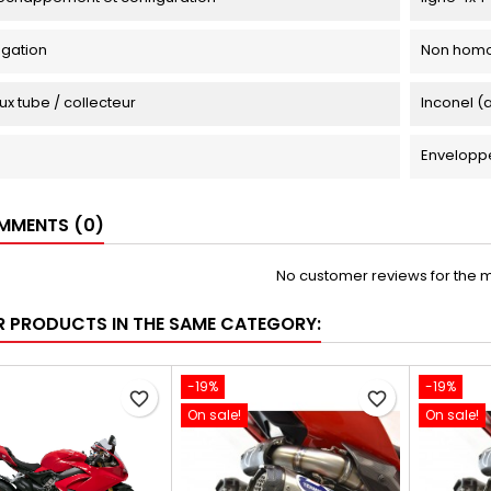
gation
Non homo
ux tube / collecteur
Inconel (a
Enveloppe
MENTS (0)
No customer reviews for the 
R PRODUCTS IN THE SAME CATEGORY:
-19%
-19%
favorite_border
favorite_border
On sale!
On sale!