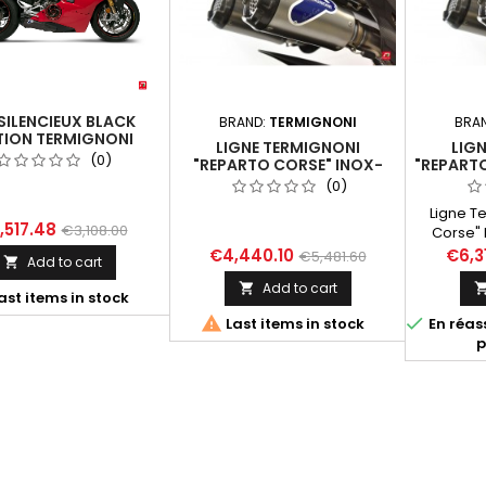
 SILENCIEUX BLACK
BRAND:
TERMIGNONI
BRA
TION TERMIGNONI
LIGNE TERMIGNONI
LIG
 PANIGALE V4 / V4 S
(0)
"REPARTO CORSE" INOX-
"REPART
 V4 R 2018-2024
TITANE-CARBONE DUCATI
TITANE
(0)
PANIGALE V4 TOUS
PAN
Ligne T
MODÈLES DE 2018 À 2022
MODÈLE
,517.48
€3,108.00
Corse" B
Superb
€4,440.10
€6,3
€5,481.60
Add to cart

Panigal
Add to cart

Co
ast items in stock
silencie


Last items in stock
En réas
Collecteu
p
sorties
fournies,
d'origine)
killer (n
db), Incl
câble),