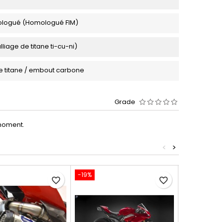
logué (Homologué FIM)
lliage de titane ti-cu-ni)
 titane / embout carbone
Grade
moment.
<
>
-19%
-19%
favorite_border
favorite_border