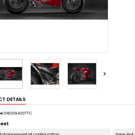

T DETAILS
ce
D18209400TTC
heet
échappement et configuration
ligne 4x4