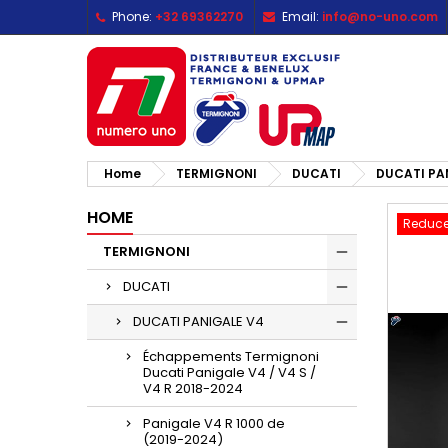
Phone:
+32 69362270
Email:
info@no-uno.com
M
C
S
add_circle_outline
Yo
Wi
Home
TERMIGNONI
DUCATI
DUCATI PA
HOME
Reduce
TERMIGNONI
DUCATI
DUCATI PANIGALE V4
Échappements Termignoni
Ducati Panigale V4 / V4 S /
V4 R 2018-2024
Panigale V4 R 1000 de
(2019-2024)