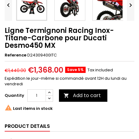


Ligne Termignoni Racing Inox-
Titane-Carbone pour Ducati
Desmo450 MX
Reference
D24309400ITC
€1,368.00
Save 5%
Tax included
€1,440.00
Expédition le jour-même si commandé avant 12H du lundi au
vendredi
Add to cart
Quantity


Last items in stock
PRODUCT DETAILS