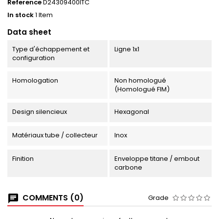
Reference
D24309400ITC
In stock
1 Item
Data sheet
Type d'échappement et
Ligne 1x1
configuration
Homologation
Non homologué
(Homologué FIM)
Design silencieux
Hexagonal
Matériaux tube / collecteur
Inox
Finition
Enveloppe titane / embout
carbone
COMMENTS (0)
Grade